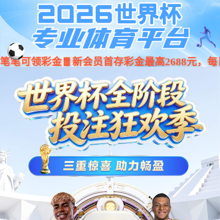
jiuyou.com·(中国区)官方网站
001266
股票
代码
车身类
BCM控制器