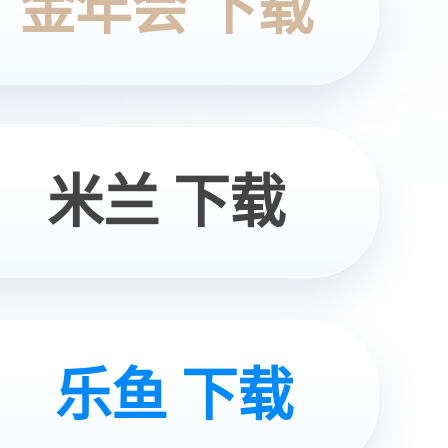
获取
方案
咨询