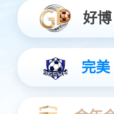
方案列表
eMagi（易魔方）平台
车辆运维管理数字平台
eMagi100底盘三电