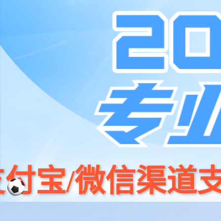
jiuyou.com·(中国区)官方网站
001266
股票
首页
代码
首页
智能底盘
智电一体化底盘