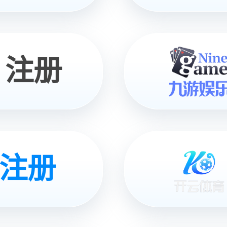
产品查询
合作
销售热线
电话：0
邮箱
介绍
投资者关系
新闻中心
服务与支