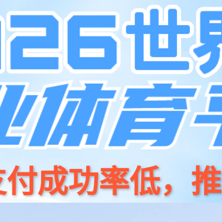
产品中心
解决方案
集团介绍
投资者关系
新闻中心
服务